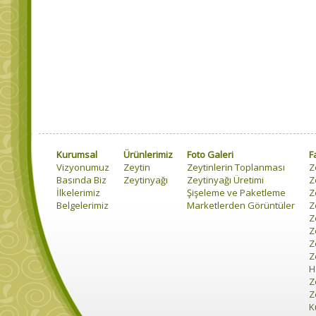
Kurumsal
Ürünlerimiz
Foto Galeri
F
Vizyonumuz
Zeytin
Zeytinlerin Toplanması
Z
Basında Biz
Zeytinyağı
Zeytinyağı Üretimi
Z
İlkelerimiz
Şişeleme ve Paketleme
Z
Belgelerimiz
Marketlerden Görüntüler
Z
Z
Z
Z
Z
H
Z
Z
K