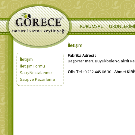
KURUMSAL
ÜRÜNLERIM
İletişim
Fabrika Adresi :
İletişim
Başpınar mah. Büyükbelen-Salihli Kar
İletişim Formu
Ofis Tel :
0 232 445 06 30 -
Ahmet KİRİŞ
Satış Noktalarımız
Satış ve Pazarlama