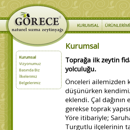
KURUMSAL
ÜRÜNLERIM
Kurumsal
Kurumsal
Toprağa ilk zeytin fi
Vizyonumuz
yolculuğu.
Basında Biz
İlkelerimiz
Önceleri ailemizden k
Belgelerimiz
düşünürken kendimizi
eklendi. Çal dağının 
gerekse toprak yapısı 
Yöre itibariyle; Saru
Turgutlu ilçelerinin