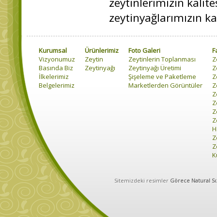
zeytinlerimizin kalite
zeytinyağlarımızın ka
Kurumsal
Ürünlerimiz
Foto Galeri
F
Vizyonumuz
Zeytin
Zeytinlerin Toplanması
Z
Basında Biz
Zeytinyağı
Zeytinyağı Üretimi
Z
İlkelerimiz
Şişeleme ve Paketleme
Z
Belgelerimiz
Marketlerden Görüntüler
Z
Z
Z
Z
Z
H
Z
Z
K
Sitemizdeki resimler
Görece Natural Sı